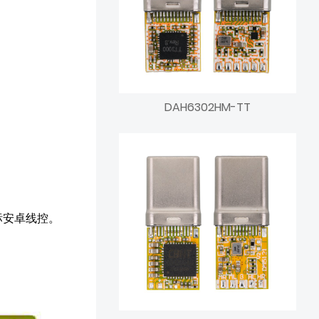
DAH6302HM-TT
。
美标安卓线控。