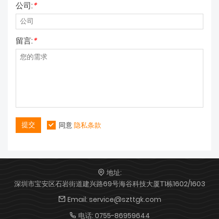
公司:
*
留言:
*
提交
同意
隐私条款
地址:
深圳市宝安区石岩街道建兴路69号海谷科技大厦T1栋1602/1603
Email:
service@szttgk.com
电话:
0755-86959644