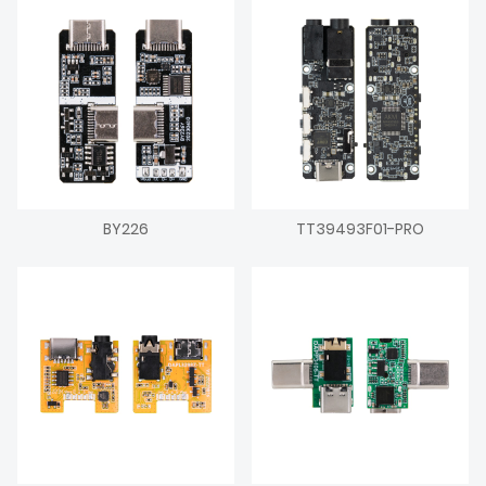
BY226
TT39493F01-PRO