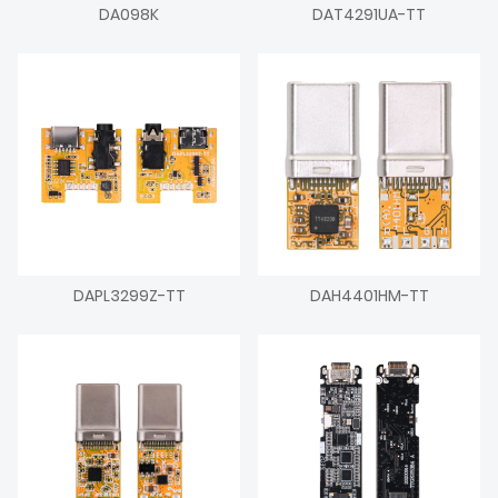
DA098K
DAT4291UA-TT
DAPL3299Z-TT
DAH4401HM-TT