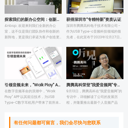
获得深圳市“专精特新”资质认证
探索我们的新办公空间：创新与协作的新篇章
深圳市腾腾高科电子技术有限公司 -
&nbsp; 欢迎来到我们全新的办公
作为USB Type-c音频科技领域的领
室，这不仅是我们团队协作和创新的
先者，在此宣布于2023年12月27日通
新阵地，更是我们承诺为客户创造更
过深圳市“专精特新”资质认证，成为该
多价值理念的具体体现。新办公室占
领域的杰出代表。这一认证不仅是对
地面积超过800余平方米，集研发、
我们专注于USB Type-C数字音频模
销售、采购、营销推广等多部门于一
组设计的执着肯定，同时也标
体，这里是我们梦想和目标共同的起
点。&nbsp; 我
引领音频未来，“Walk Play” APP 革新
腾腾高科荣登“我爱音频网”专访，展现八年音频技术沉
在数字音频革命的浪潮中，“Walk
9月13日，腾腾高科在“我爱音频网”的
Play” APP 以其前沿技术，为USB
专访中，详细解读了公司的发展历
Type-C数字耳机用户带来了前所未
程，并隆重推出最新个人音频产品
有的个性化音频体验。我们自豪地宣
布，这款APP现已正式发布，它不仅支
持EQ在线调音并保存，还提供MIC增
有任何问题都可留言，我们会尽快与您联系
益调整和固件OTA升级功能，全